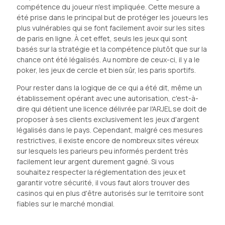
compétence du joueur n'est impliquée. Cette mesure a
été prise dans le principal but de protéger les joueurs les
plus vulnérables qui se font facilement avoir sur les sites
de paris en ligne. À cet effet, seuls les jeux qui sont
basés sur la stratégie et la compétence plutôt que sur la
chance ont été légalisés. Au nombre de ceux-ci, il y a le
poker, les jeux de cercle et bien sûr, les paris sportifs.
Pour rester dans la logique de ce qui a été dit, même un
établissement opérant avec une autorisation, c'est-à-
dire qui détient une licence délivrée par l'ARJEL se doit de
proposer à ses clients exclusivement les jeux d'argent
légalisés dans le pays. Cependant, malgré ces mesures
restrictives, il existe encore de nombreux sites véreux
sur lesquels les parieurs peu informés perdent très
facilement leur argent durement gagné. Si vous
souhaitez respecter la réglementation des jeux et
garantir votre sécurité, il vous faut alors trouver des
casinos qui en plus d'être autorisés sur le territoire sont
fiables sur le marché mondial.